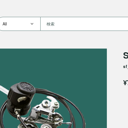
S
s
¥