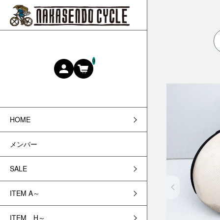
0
HOME
メンバー
SALE
ITEM A～
ITEM H～